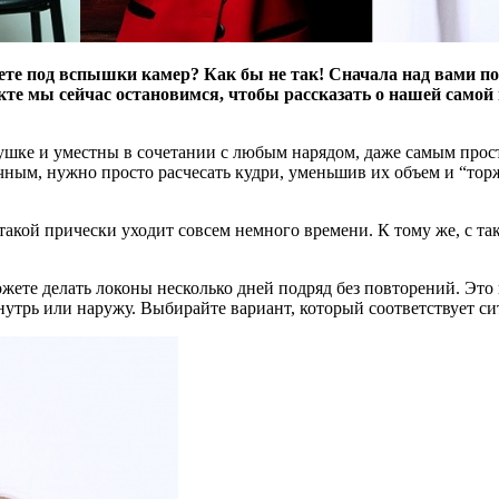
адете под вспышки камер? Как бы не так! Сначала над вами
кте мы сейчас остановимся, чтобы рассказать о нашей само
шке и уместны в сочетании с любым нарядом, даже самым просты
ным, нужно просто расчесать кудри, уменьшив их объем и “торж
такой прически уходит совсем немного времени. К тому же, с т
жете делать локоны несколько дней подряд без повторений. Это
нутрь или наружу. Выбирайте вариант, который соответствует с