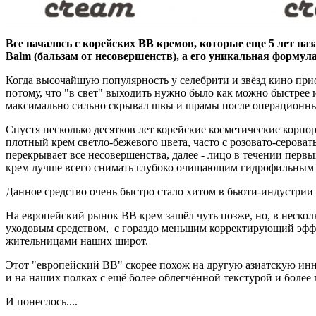
Все началось с корейских
ВВ кремов
, которые еще 5 лет н
Balm (бальзам от несовершенств), а его уникальная формул
Когда высочайшую популярность у селебрити и звёзд кино пр
потому, что "в свет" выходить нужно было как можно быстре
максимально сильно скрывал швы и шрамы после операционн
Спустя несколько десятков лет корейские косметические корпо
плотный крем светло-бежевого цвета, часто с розовато-серов
перекрывает все несовершенства, далее - лицо в течении первы
крем лучше всего снимать глубоко очищающим гидрофильным 
Данное средство очень быстро стало хитом в бьюти-индустрии 
На европейский рынок ВВ крем зашёл чуть позже, но, в неско
уходовым средством, с гораздо меньшим корректирующий эффек
жительницами наших широт.
Этот "европейский ВВ" скорее похож на другую азиатскую ин
и на наших полках с ещё более облегчённой текстурой и более
И понеслось....