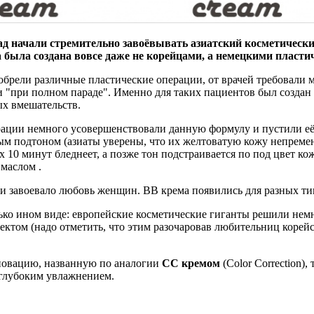
азад начали стремительно завоёвывать азиатский косметичес
а была создана вовсе даже не корейцами, а немецкими пласт
иобрели различные пластические операции, от врачей требовал
е и "при полном параде". Именно для таких пациентов был соз
ых вмешательств.
рации немного усовершенствовали данную формулу и пустили её 
атым подтоном (азиаты уверены, что их желтоватую кожу непреме
х 10 минут бледнеет, а позже тон подстраивается по под цвет ко
маслом .
и завоевало любовь женщин. ВВ крема появились для разных тип
лько ином виде: европейские косметические гиганты решили нем
том (надо отметить, что этим разочаровав любительниц корейс
новацию, названную по аналогии
CC кремом
(Color Correction)
 глубоким увлажнением.