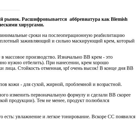
кий рынок. Расшифровывается аббревиатура как Blemish
ическими хирургами.
и минимальные сроки на послеоперационную реабилитацию
дан плотный заживляющий и сильно маскирующий крем, который
в массовое производство. Изначально ВВ крем - это
нно нужно отбелить). При нанесении, крем хорошо
жи лица. Стойкость отменная, spf очень высок! В конце дня BB
ов кожи - для сухой, жирной, проблемной и возрастной.
ного изменить первоначальную формулу и сделали ВВ скорее
кой продукции). Тем не менее, продукт полюбился
, то есть: увлажнение и легкое тонирование. Вскоре СС появился